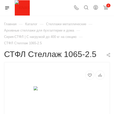
0
—
—
—
Главная
Каталог
Стеллажи металлические
—
Архивные стеллажи для бухгалтерии и дома
—
Серия-СТФЛ | С нагрузкой до 400 кг на секцию
СТФЛ Стеллаж 1065-2.5
СТФЛ Стеллаж 1065-2.5